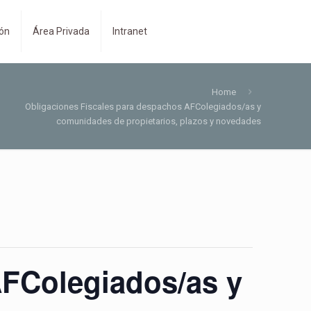
ión
Área Privada
Intranet
Home
Obligaciones Fiscales para despachos AFColegiados/as y
comunidades de propietarios, plazos y novedades
AFColegiados/as y