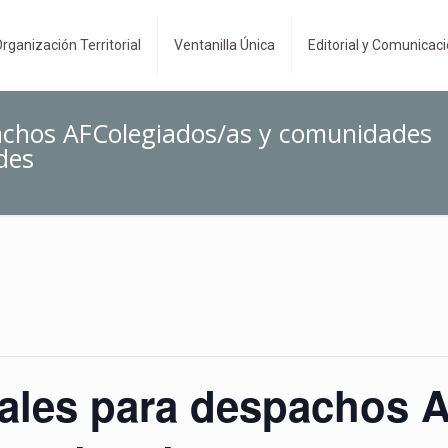
rganización Territorial
Ventanilla Única
Editorial y Comunicac
pachos AFColegiados/as y comunidades
des
cales para despachos 