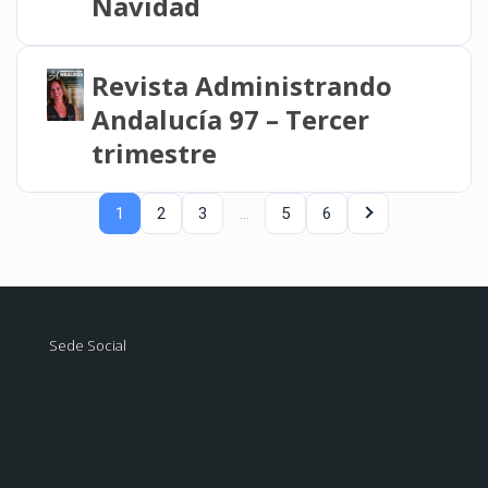
Navidad
Revista Administrando
Andalucía 97 – Tercer
trimestre
1
2
3
…
5
6
Sede Social