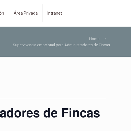
ión
Área Privada
Intranet
Home
Supervivencia emocional para Administradores de Fincas
radores de Fincas