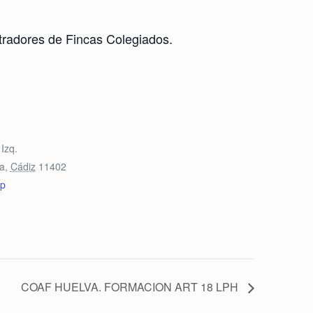
tradores de Fincas Colegiados.
Izq.
ra
,
Cádiz
11402
p
COAF HUELVA. FORMACION ART 18 LPH