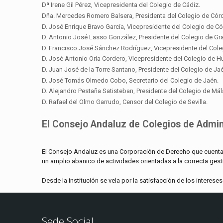
Dª Irene Gil Pérez, Vicepresidenta del Colegio de Cádiz.
Dña. Mercedes Romero Balsera, Presidenta del Colegio de Cór
D. José Enrique Bravo García, Vicepresidente del Colegio de C
D. Antonio José Lasso González, Presidente del Colegio de Gr
D. Francisco José Sánchez Rodríguez, Vicepresidente del Cole
D. José Antonio Oria Cordero, Vicepresidente del Colegio de Hu
D. Juan José de la Torre Santano, Presidente del Colegio de Ja
D. José Tomás Olmedo Cobo, Secretario del Colegio de Jaén.
D. Alejandro Pestaña Satisteban, Presidente del Colegio de Mál
D. Rafael del Olmo Garrudo, Censor del Colegio de Sevilla.
El Consejo Andaluz de Colegios de Admin
El Consejo Andaluz es una Corporación de Derecho que cuenta c
un amplio abanico de actividades orientadas a la correcta ges
Desde la institución se vela por la satisfacción de los intere
Sede Social