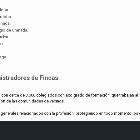
doba.
órdoba.
anada.
gio de Granada.
elva.
én.
aga.
istradores de Fincas
on cerca de 3.000 colegiados con alto grado de formación, que trabajan al se
tión de las comunidades de vecinos.
ses generales relacionados con la profesión, protegiendo en todo momento los 