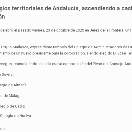
egios territoriales de Andalucía, ascendiendo a ca
ón
elebró el pasado viernes, 23 de octubre de 2020 en Jerez de la Frontera, un
el Trujillo Marlasca, expresidente también del Colegio de Administradores de
iento de un nuevo presidente para la corporación, siendo elegido D. José Feri
cargos, consolidándose así la nueva composición del Pleno del Consejo And
 Sevilla.
legio de Almería.
io de Málaga.
legio de Cádiz.
 Colegio de Huelva.
mería.