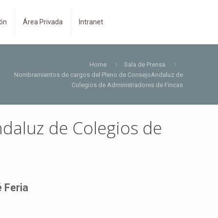
ión
Área Privada
Intranet
Home
Sala de Prensa
Nombramientos de cargos del Pleno de ConsejoAndaluz de
Colegios de Administradores de Fincas
daluz de Colegios de
 Feria