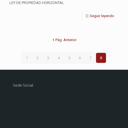
LEY DE PROPIEDAD HORIZONTAL
Seguir leyendo
Pág. Anterior
1
2
3
4
5
6
7
8
Sede Social