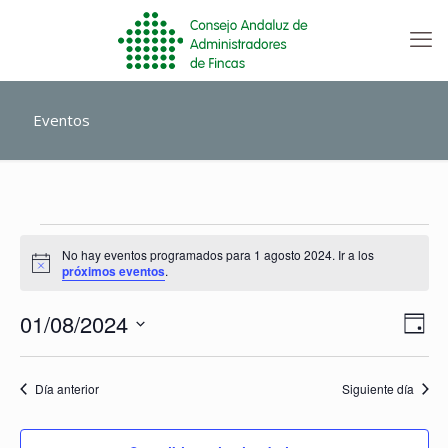
Eventos
Eventos
en
No hay eventos programados para 1 agosto 2024. Ir a los
Aviso
1
próximos eventos
.
agosto
2024
Nave
Nave
01/08/2024
Día
de
de
Selecciona
vista
vista
la
de
fecha.
Día anterior
Siguiente día
Even