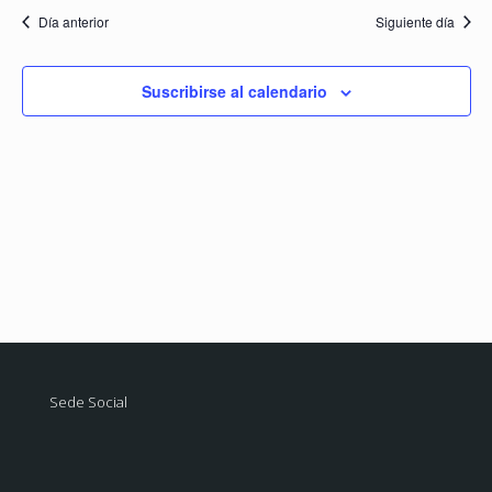
de
fecha.
Día anterior
Siguiente día
Even
Suscribirse al calendario
Sede Social