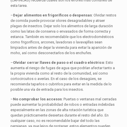
(CAFINCAS) recuerda cuáles son los errores más comunes de
esta tarea.
–
Dejar alimentos en frigoríficos o despensas
: Olvidar restos
de comida puede provocar olores desagradables y atraer
plagas de insectos. Dejar solo los alimentos de larga duración
como las latas de conserva o envasados de forma correcta y
estanca. También es recomendable que los electrodomésticos
como frigoríficos, arcones, lavadoras o lavavajillas sean
limpiados antes de dejar la vivienda para evitar la aparición de
moho, así como desconectarlos de los enchufes.
–
Olvidar cerrar llaves de paso o el cuadro eléctrico
: Esto
aumenta el riesgo de fugas de agua que podrían afectar tanto a
la propia vivienda como al resto de la comunidad, así como
cortocircuitos o averías. En el caso de los desagües, se
recomienda taparlos o cubrirlos para evitar en la medida de lo
posible una vía de entrada para los insectos.
–
No comprobar los accesos
: Puertas o ventanas mal cerradas
puede aumentar la probabilidad de robos o entradas indebidas
especialmente en las zonas de alta rotación turística que
quedan prácticamente desiertas durante el resto del año. En
cualquier caso, no es recomendable bajar del todo las
persianas, ya que lejos de proteger, estos elementos pueden