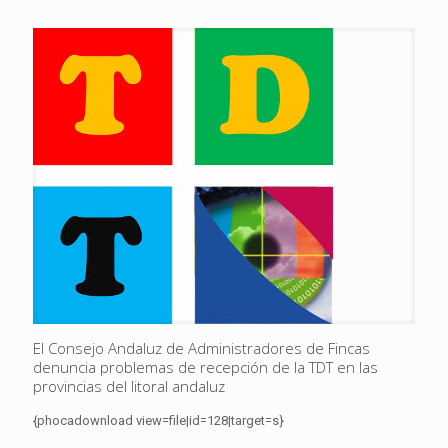
El Consejo Andaluz de Administradores de Fincas
denuncia problemas de recepción de la TDT en las
provincias del litoral andaluz
{phocadownload view=file|id=128|target=s}