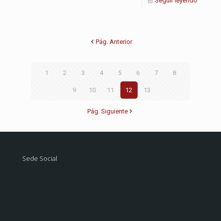
Seguir leyendo
Pág. Anterior
1
2
3
4
5
6
7
8
9
10
11
12
13
Pág. Siguiente
Sede Social