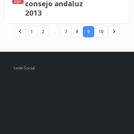
consejo andaluz
2013
1
2
…
7
8
9
10
Sede Social