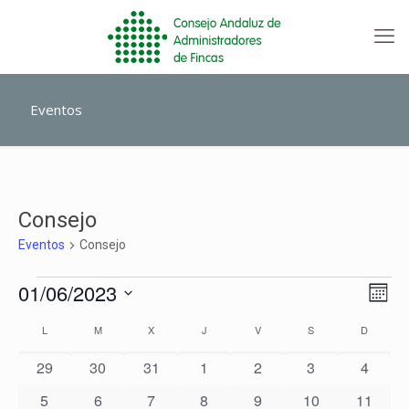
Eventos
Consejo
Eventos
Consejo
Eventos
Nave
Nave
01/06/2023
Mes
de
de
Selecciona
vista
vista
Calendario
L
LUNES
M
MARTES
X
MIÉRCOLES
J
JUEVES
V
VIERNES
S
SÁBADO
D
DOMIN
la
de
de
fecha.
Even
Eventos
0
0
0
0
0
0
0
29
30
31
1
2
3
4
eventos
eventos
eventos
eventos
eventos
eventos
evento
0
0
0
0
0
0
0
5
6
7
8
9
10
11